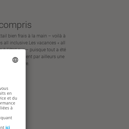
 compris
cktail bien frais à la main – voilà à
 all inclusive.Les vacances « all
 à l'état pur – puisque tout a été
tels proposent par ailleurs une
et de bien-être.