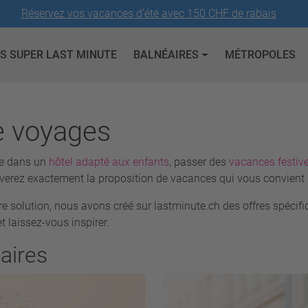
Réservez vos vacances d'été avec 150 CHF de rabais
S SUPER LAST MINUTE
BALNÉAIRES
MÉTROPOLES
e voyages
le dans un
hôtel adapté aux enfants
, passer des
vacances festiv
ouverez exactement la proposition de vacances qui vous convient 
re solution, nous avons créé sur lastminute.ch des offres spécif
 laissez-vous inspirer.
aires