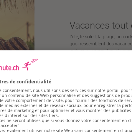
Vacances tout
L'été, le soleil, la plage, un co
quoi ressemblent des vacances
inclusive » promettent du repos
payé d'avance. De nombreux hô
vaste palette d'offres de sport 
Découvrir les offres