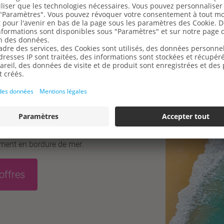
sur la plage
aire, se relaxer sur une chaise
e clapotis des vagues : rien
t que des vacances au bord de
 situé directement sur la
électionné pour vous les plus
ement en bordure de mer.
offres