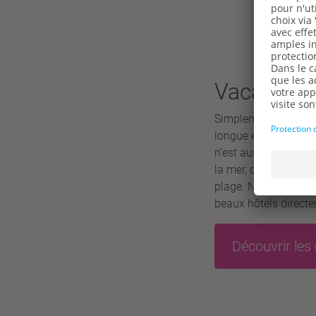
Vacances 
Simplement ne rien f
longue en écoutant l
n’est aussi reposan
la mer, dans un hôtel
plage. Nous avons s
beaux hôtels direct
Découvrir les 