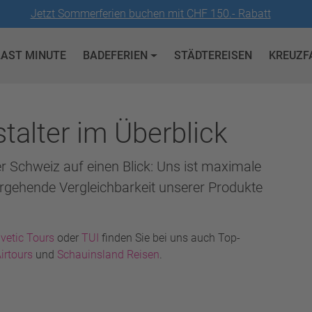
Jetzt Sommerferien buchen mit CHF 150.- Rabatt
LAST MINUTE
BADEFERIEN
STÄDTEREISEN
KREUZF
talter im Überblick
er Schweiz auf einen Blick: Uns ist maximale
rgehende Vergleichbarkeit unserer Produkte
vetic Tours
oder
TUI
finden Sie bei uns auch Top-
irtours
und
Schauinsland Reisen
.