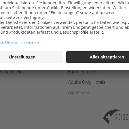
E-Mail
ferien im Sommer
Themenreisen
en
Hotels direkt am Strand
sche Inseln
All Inclusive Hotels
ische Inseln
Familienferien
Adults Only Hotels
Aktivferien