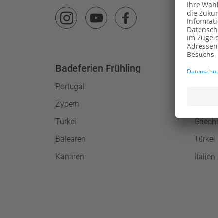
Badeferien Frühling
Bade
Portugal
Balear
Zypern
Kanari
Türkei
Griech
Balearen
Türkei
Kanaren
Italien