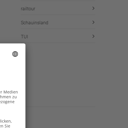
railtour
Schauinsland
TUI