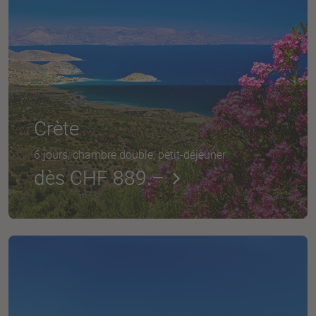
Crète
6 jours, chambre double, petit-déjeuner
dès CHF 889.–