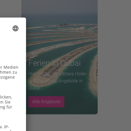
nd
Ferien in Dubai
Hier finden Sie weitere Hotel-
und Pauschal-Angebote in
g
Dubai.
Alle Angebote