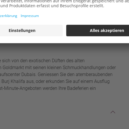
mter Sandstrände zum Baden. Mit der Kulisse der
 sich hier mit dem Blick auf den unendlichen Weiten des
 diverse Wasserparks, die mit Rutschen und zahlreichen
shungrige auf ihre Kosten bringen.
e sich von den exotischen Düften des alten
den Goldmarkt mit seinen kleinen Schmuckhandlungen oder
kaufscenter Dubais. Geniessen Sie den atemberaubenden
 Burj Khalifa aus, oder erkunden Sie auf einem Ausflug
st-Minute-Angeboten werden Ihre Badeferien ein