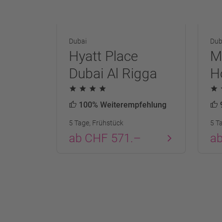
Dubai
Dub
Hyatt Place
M
Dubai Al Rigga
H
100% Weiterempfehlung
5 Tage, Frühstück
5 T
ab CHF 571.–
a