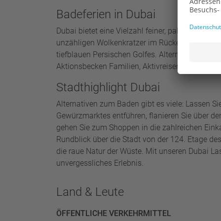
Badeferien in Dubai
Dubai bietet eine Vielzahl feiner, palmengesäu
unzähligen Wolkenkratzer im Rücken erholen Sie
tiefblauen Persischen Golfes. Alternativ locken
Aktionsbecken Familien, Aktivreisende und Spas
Stadthighlight Dubai
Alternativen zum Baden gibt es viele: Lassen Si
Gewürzmarktes entführen, flanieren Sie über 
gehen Sie zum Shoppen in die zahlreichen Ein
Rundblick über die Stadt von der 124. Etage des
die raue Natur der Wüste. Mit unseren Dubai La
unvergessliches Erlebnis.
Land & Leute
ÖFFENTLICHE VERKEHRMITTEL