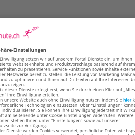
ai
Dubai
l Bandar
Mercure Dubai
otana Creek
Barsha Heights
Hotel Suites A
86% Weiterempfehlung
Apartments
85% Weiterempfehlun
age, Doppelzimmer, Frühstück
5 Tage, Frühstück
b CHF 587.–
ab CHF 520.–