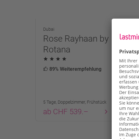
Dubai
Dub
Rose Rayhaan by
A
Rotana
R
89% Weiterempfehlung
5 Tage, Doppelzimmer, Frühstück
5 T
ab CHF 539.–
a